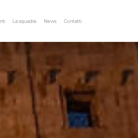
nti
La squadra
News
Contatti