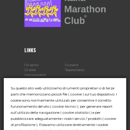
LINKS
Chi siamo
Gli eventi
Gli atleti
Tesseramento
Comunicazioni
Su questo sito web utilizziamo strumenti proprietari o di terze
parti che memorizzano piccoli file (
cookie
) sul tuo dispositivo. I
CONTATTI
cookie sono normalmente utilizzati per consentire il corretto
funzionamento del sito (
cookie tecnici
), per generare report
Indirizzo:
Viale Battista Bardanzellu 65 - 00155 Roma
sull’utilizzo della navigazione (
cookie statistici
) e per
(IT)
pubblicizzare adeguatamente i nostri servizi / prodotti (
cookie
Telefono:
+39 06 4065064
di profilazione
). Possiamo utilizzare direttamente i cookie
Email:
info@italiamarathonclub.it