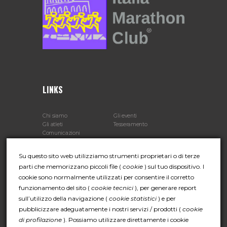
LINKS
Chi siamo
Gli eventi
Gli atleti
Tesseramento
Comunicazioni
Su questo sito web utilizziamo strumenti proprietari o di terze
parti che memorizzano piccoli file (
cookie
) sul tuo dispositivo. I
CONTATTI
cookie sono normalmente utilizzati per consentire il corretto
funzionamento del sito (
cookie tecnici
), per generare report
Indirizzo:
Viale Battista Bardanzellu 65 - 00155 Roma
sull’utilizzo della navigazione (
cookie statistici
) e per
(IT)
pubblicizzare adeguatamente i nostri servizi / prodotti (
cookie
Telefono:
+39 06 4065064
di profilazione
). Possiamo utilizzare direttamente i cookie
Email:
info@italiamarathonclub.it