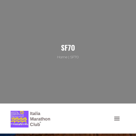
SF70
Home
SF70