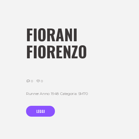
FIORANI
FIORENZO
0
0
Runner Anno: 1948 Categoria: SM70
LEGGI