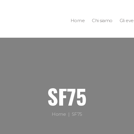
Home
Chi siamo
Gli eve
SF75
Home
SF75