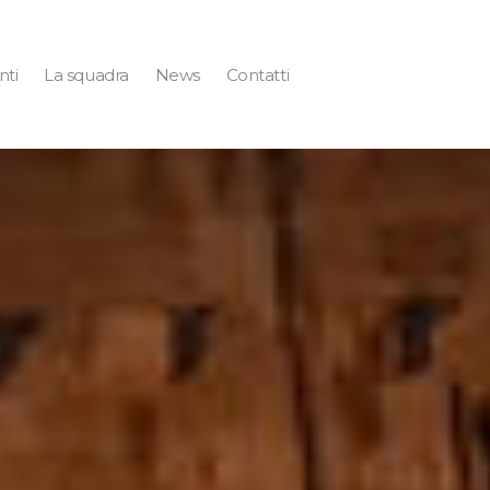
nti
La squadra
News
Contatti