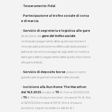
–
Tesseramento Fidal
;
–
Partecipazione al trofeo sociale di corsa
e di marcia
;
–
Servizio di segreteria e logistica
alle gare
(le iscrizioni alle
gare del trofeo sociale
,
l’anticipato pagamento della quota iscrizione e il
ritiro dei pettorali saranno effettuate dalla società. I
pettorali verranno consegnati agli atleti la mattina
della gara dietro pagamento della quota d’iscrizione
alla gara stessa);
–
Servizio di
deposito borse
presso il nostro
gazebo per le gare di corsa del trofeo sociale;
–
Iscrizione alla Run Rome The Marathon
del 16.3.2025
al costo di
70
€. Fino al 31/013/2025
e
75
€. fino a chiusura iscrizioni (invece di 114 €. fino
al 16/01/2025 e invece di 129 €. fino a chiusura
iscrizioni). (risparmio dalle 44 alle 54 €.)