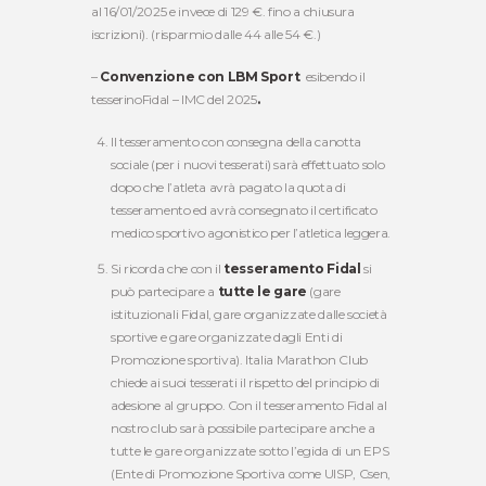
al 16/01/2025 e invece di 129 €. fino a chiusura
iscrizioni). (risparmio dalle 44 alle 54 €.)
–
Convenzione con LBM Sport
esibendo il
tesserinoFidal – IMC del 2025
.
Il tesseramento con consegna della canotta
sociale (per i nuovi tesserati) sarà effettuato solo
dopo che l’atleta avrà pagato la quota di
tesseramento ed avrà consegnato il certificato
medico sportivo agonistico per l’atletica leggera.
Si ricorda che con il
tesseramento Fidal
si
può partecipare a
tutte le gare
(gare
istituzionali Fidal, gare organizzate dalle società
sportive e gare organizzate dagli Enti di
Promozione sportiva). Italia Marathon Club
chiede ai suoi tesserati il rispetto del principio di
adesione al gruppo. Con il tesseramento Fidal al
nostro club sarà possibile partecipare anche a
tutte le gare organizzate sotto l’egida di un EPS
(Ente di Promozione Sportiva come UISP, Csen,