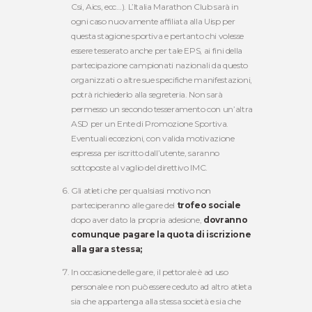
Csi, Aics, ecc…). L’Italia Marathon Club sarà in
ogni caso nuovamente affiliata alla Uisp per
questa stagione sportiva e pertanto chi volesse
essere tesserato anche per tale EPS, ai fini della
partecipazione campionati nazionali da questo
organizzati o altre sue specifiche manifestazioni,
potrà richiederlo alla segreteria. Non sarà
permesso un secondo tesseramento con un’altra
ASD per un Ente di Promozione Sportiva.
Eventuali eccezioni, con valida motivazione
espressa per iscritto dall’utente, saranno
sottoposte al vaglio del direttivo IMC.
Gli atleti che per qualsiasi motivo non
parteciperanno alle gare del
trofeo sociale
dopo aver dato la propria adesione,
dovranno
comunque pagare la quota di iscrizione
alla gara stessa;
In occasione delle gare, il pettorale è ad uso
personale e non può essere ceduto ad altro atleta
sia che appartenga alla stessa società e sia che