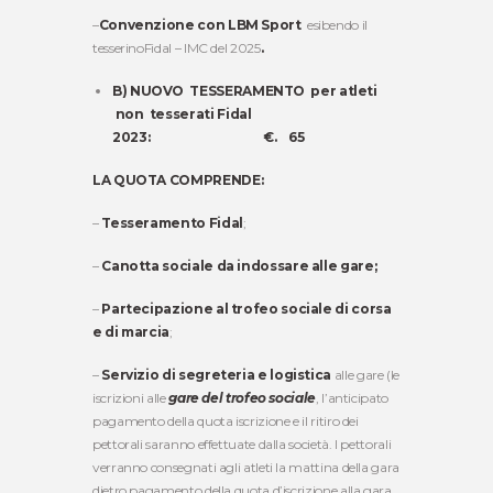
–
Convenzione con LBM Sport
esibendo il
tesserinoFidal – IMC del 2025
.
B) NUOVO TESSERAMENTO per atleti
non tesserati Fidal
2023: €. 65
LA QUOTA COMPRENDE:
–
Tesseramento Fidal
;
–
Canotta sociale da indossare alle gare;
–
Partecipazione al trofeo sociale di corsa
e di marcia
;
–
Servizio di segreteria e logistica
alle gare (le
iscrizioni alle
gare del trofeo sociale
, l’anticipato
pagamento della quota iscrizione e il ritiro dei
pettorali saranno effettuate dalla società. I pettorali
verranno consegnati agli atleti la mattina della gara
dietro pagamento della quota d’iscrizione alla gara