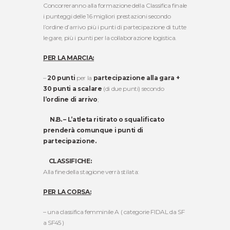
Concorreranno alla formazione della Classifica finale
i punteggi delle 16 migliori prestazioni secondo
l’ordine d’arrivo più i punti di partecipazione di tutte
le gare, più i punti per la collaborazione logistica.
PER LA MARCIA:
–
20 punti
per la
partecipazione
alla gara +
30 punti a scalare
(di due punti) secondo
l’ordine di arrivo
;
N.B. – L’atleta ritirato o squalificato
prenderà comunque i punti di
partecipazione.
CLASSIFICHE:
Alla fine della stagione verrà stilata:
PER LA CORSA:
– una classifica femminile A ( categorie FIDAL da SF
a SF45 )