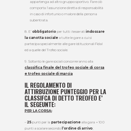
appartenga ad altro gruppo sportivo. Fare ciò
comporta l’assunzione diretta di responsabilità
in caso di infortunio o malore della persona
subentrata.
8. E’
obbligatorio
per tutti i tesserati
indossare
la canotta sociale
a tutte le gare a cui si
partecipa specialmente alle gare istituzionali Fidal
ed a quelle del Trofeo sociale.
9. Soltanto le gare sociali concorreranno alla
classifica finale del trofeo sociale di corsa
e trofeo sociale di marcia
IL REGOLAMENTO DI
ATTIRBUZIONE PUNTEGGIO PER LA
CLASSIFCA DI DETTO TREOFEO E’
IL SEGEUNTE:
PER LA CORSA:
–
25
punti per la
partecipazione
alla gara + 100
punti a scalare secondo
l’ordine di arrivo
;