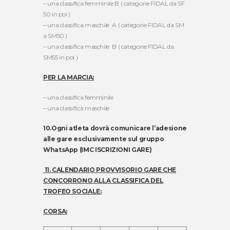
– una classifica femminile B ( categorie FIDAL da SF
50 in poi )
– una classifica maschile A ( categorie FIDAL da SM
a SM50 )
– una classifica maschile B ( categorie FIDAL da
SM55 in poi )
PER LA MARCIA:
– una classifica femminile
– una classifica maschile
10.
Ogni atleta dovrà comunicare l’adesione
alle gare esclusivamente sul gruppo
WhatsApp (IMC ISCRIZIONI GARE)
11. CALENDARIO PROVVISORIO GARE CHE
CONCORRONO ALLA CLASSIFICA DEL
TROFEO SOCIALE:
CORSA: