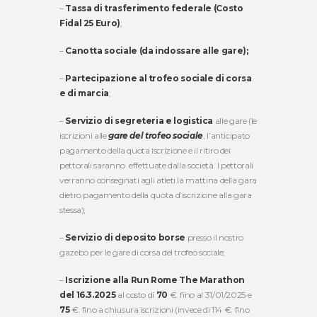
–
Tassa di trasferimento federale (Costo
Fidal 25 Euro)
;
–
Canotta sociale (da indossare alle gare);
–
Partecipazione al trofeo sociale di corsa
e di marcia
;
–
Servizio di segreteria e logistica
alle gare (le
iscrizioni alle
gare del trofeo sociale
, l’anticipato
pagamento della quota iscrizione e il ritiro dei
pettorali saranno effettuate dalla società. I pettorali
verranno consegnati agli atleti la mattina della gara
dietro pagamento della quota d’iscrizione alla gara
stessa);
–
Servizio di
deposito borse
presso il nostro
gazebo per le gare di corsa del trofeo sociale;
–
Iscrizione alla Run Rome The Marathon
del 16.3.2025
al costo di
70
€. fino al 31/01/2025 e
75
€. fino a chiusura iscrizioni (invece di 114 €. fino