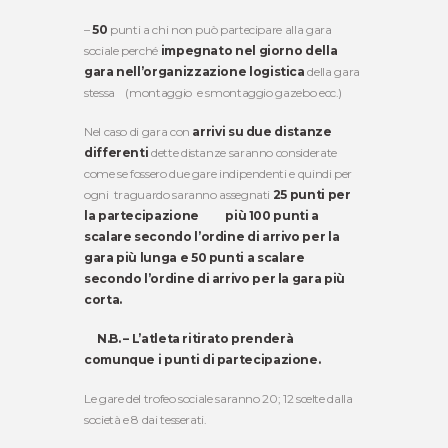
–
50
punti a chi non può partecipare alla gara
sociale perché
impegnato nel giorno della
gara nell’organizzazione logistica
della gara
stessa (montaggio e smontaggio gazebo ecc.)
Nel caso di gara con
arrivi su due distanze
differenti
dette distanze saranno considerate
come se fossero due gare indipendenti e quindi per
ogni traguardo saranno assegnati
25 punti per
la partecipazione
più 100 punti a
scalare secondo l’ordine di arrivo per la
gara più lunga e 50 punti a scalare
secondo l’ordine di arrivo per la gara più
corta.
N.B. – L’atleta ritirato prenderà
comunque i punti di partecipazione.
Le gare del trofeo sociale saranno 20; 12 scelte dalla
società e 8 dai tesserati.