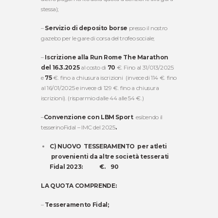
stessa);
–
Servizio di
deposito borse
presso il nostro
gazebo per le gare di corsa del trofeo sociale;
–
Iscrizione alla Run Rome The Marathon
del 16.3.2025
al costo di
70
€. Fino al 31/013/2025
e
75
€. fino a chiusura iscrizioni (invece di 114 €. fino
al 16/01/2025 e invece di 129 €. fino a chiusura
iscrizioni). (risparmio dalle 44 alle 54 €.)
–
Convenzione con LBM Sport
esibendo il
tesserinoFidal – IMC del 2025
.
C) NUOVO TESSERAMENTO per atleti
provenienti da altre società tesserati
Fidal 2023: €. 90
LA QUOTA COMPRENDE:
–
Tesseramento Fidal;